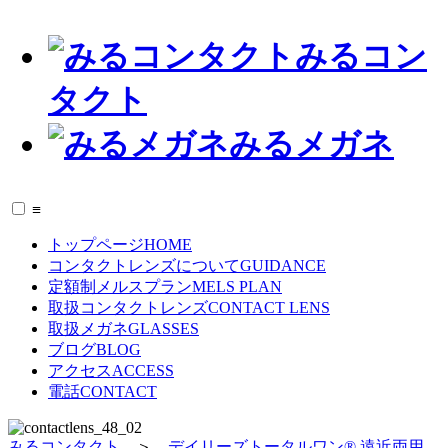
みるコン
タクト
みるメガネ
≡
トップページ
HOME
コンタクトレンズについて
GUIDANCE
定額制メルスプラン
MELS PLAN
取扱コンタクトレンズ
CONTACT LENS
取扱メガネ
GLASSES
ブログ
BLOG
アクセス
ACCESS
電話
CONTACT
みるコンタクト
＞
デイリーズトータルワン® 遠近両用