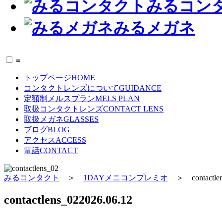
みるコン
みるメガネ
≡
トップページ
HOME
コンタクトレンズについて
GUIDANCE
定額制メルスプラン
MELS PLAN
取扱コンタクトレンズ
CONTACT LENS
取扱メガネ
GLASSES
ブログ
BLOG
アクセス
ACCESS
電話
CONTACT
みるコンタクト
＞
1DAYメニコンプレミオ
＞
contactle
contactlens_02
2026.06.12