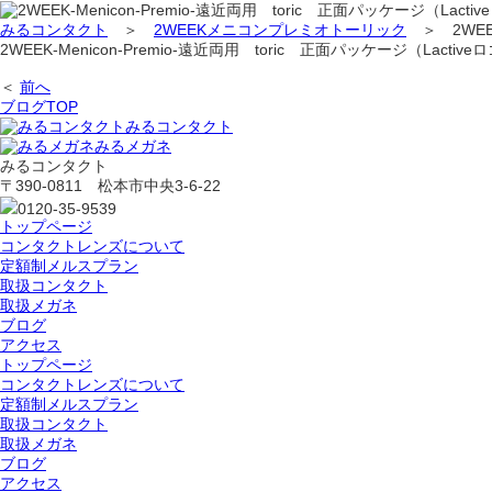
みるコンタクト
＞
2WEEKメニコンプレミオトーリック
＞
2WE
2WEEK-Menicon-Premio-遠近両用 toric 正面パッケージ（Lactive
＜
前へ
ブログTOP
みるコンタクト
みるメガネ
みるコンタクト
〒390-0811 松本市中央3-6-22
0120-35-9539
トップページ
コンタクトレンズについて
定額制メルスプラン
取扱コンタクト
取扱メガネ
ブログ
アクセス
トップページ
コンタクトレンズについて
定額制メルスプラン
取扱コンタクト
取扱メガネ
ブログ
アクセス