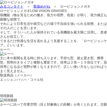
みるコンタクト
＞
取扱めがね
＞
ロービジョンメガネ
ロービジョンメガネ
LOW VISION GRASSES
視機能（物を見るための働き。視力や視野、色覚）が弱く、視力矯正も
困難な状態で、
それにより日常生活や就労などの場で不自由を強いられる状態、または
その人のことを言います。
そして、そういった人が保持されている視機能を最大限に活用し、患者
さんが自立して、
できるだけ快適な生活を送れるよう支援することを、「ロービジョンケ
ア」といいます。
ルーペ
主に本や新聞を見る時に持ち入ります。手持ち型、据え置き型、携帯
型、照明付きタイプと種類も豊富です。倍率は２倍～１５倍位です。高
倍率になるほど視野が狭くなりますので、正しい使い方をしなければう
まく見えません。
取扱商品（メーカー）
エッシェンバッハ・コイル社
弱視眼鏡
ルーペに比べて作業空間（目と対象物との距離）が長くとれます。主眼