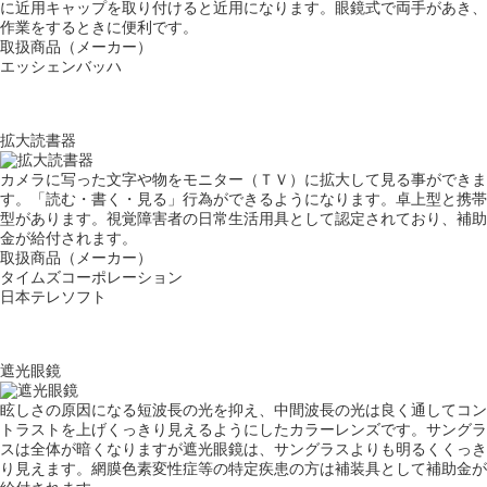
に近用キャップを取り付けると近用になります。眼鏡式で両手があき、
作業をするときに便利です。
取扱商品（メーカー）
エッシェンバッハ
拡大読書器
カメラに写った文字や物をモニター（ＴＶ）に拡大して見る事ができま
す。「読む・書く・見る」行為ができるようになります。卓上型と携帯
型があります。視覚障害者の日常生活用具として認定されており、補助
金が給付されます。
取扱商品（メーカー）
タイムズコーポレーション
日本テレソフト
遮光眼鏡
眩しさの原因になる短波長の光を抑え、中間波長の光は良く通してコン
トラストを上げくっきり見えるようにしたカラーレンズです。サングラ
スは全体が暗くなりますが遮光眼鏡は、サングラスよりも明るくくっき
り見えます。網膜色素変性症等の特定疾患の方は補装具として補助金が